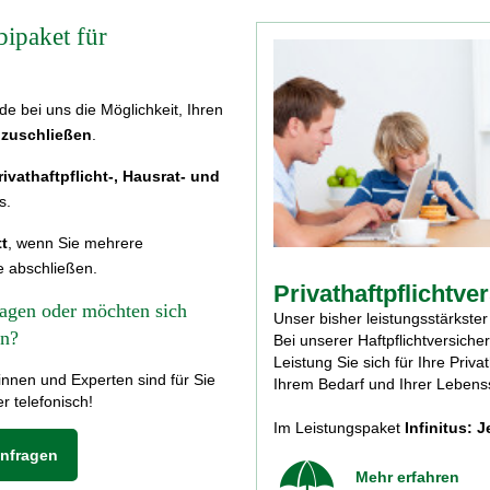
ipaket für
de bei uns die Möglichkeit, Ihren
bzuschließen
.
rivathaftpflicht-, Hausrat- und
s.
t
, wenn Sie mehrere
 abschließen.
Privathaftpflichtve
ragen oder möchten sich
Unser bisher leistungsstärkster 
en?
Bei unserer Haftpflichtversiche
Leistung Sie sich für Ihre Priv
nnen und Experten sind für Sie
Ihrem Bedarf und Ihrer Lebenss
er telefonisch!
Im Leistungspaket
Infinitus: J
anfragen
Mehr erfahren