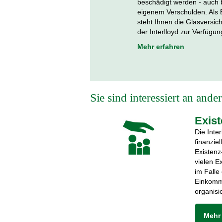
beschädigt werden - auch 
eigenem Verschulden. Als 
steht Ihnen die Glasversic
der Interlloyd zur Verfügun
Mehr erfahren
Sie sind interessiert an and
Exis
Die Inte
finanzie
Existenz
vielen E
im Falle
Einkomm
organisi
Mehr 