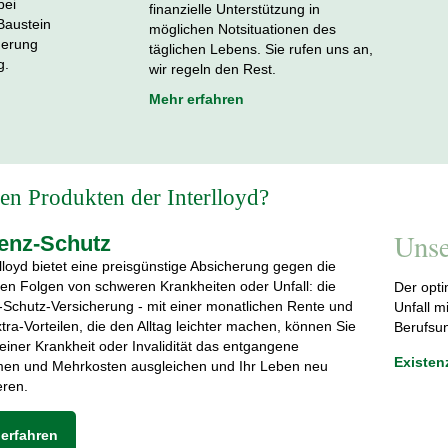
bei
finanzielle Unterstützung in
Baustein
möglichen Notsituationen des
herung
täglichen Lebens. Sie rufen uns an,
g.
wir regeln den Rest.
Mehr erfahren
eren Produkten der Interlloyd?
Unse
tenz-Schutz
rlloyd bietet eine preisgünstige Absicherung gegen die
llen Folgen von schweren Krankheiten oder Unfall: die
Der opti
-Schutz-Versicherung - mit einer monatlichen Rente und
Unfall m
xtra-Vorteilen, die den Alltag leichter machen, können Sie
Berufsun
 einer Krankheit oder Invalidität das entgangene
Existen
en und Mehrkosten ausgleichen und Ihr Leben neu
eren.
erfahren