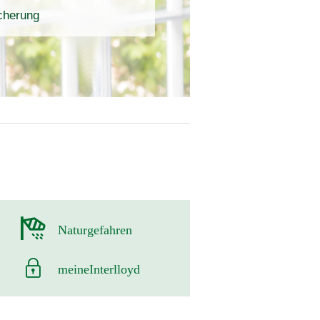
icherung
Naturgefahren
meineInterlloyd