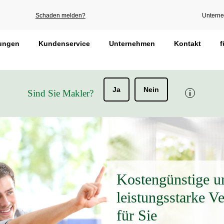
Schaden melden?
Untern
rungen
Kundenservice
Unternehmen
Kontakt
f
Ja
Nein
Sind Sie Makler?
Kostengünstige u
leistungsstarke V
für Sie